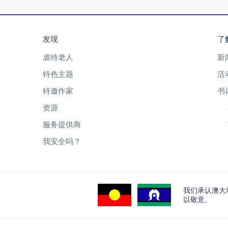
发现
了
虐待老人
新
特色主题
活
特邀作家
书
资源
服务提供商
我安全吗？
我们承认澳大
以敬意。