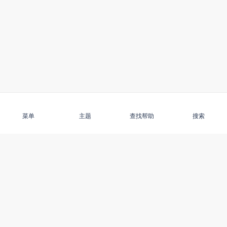
订阅
菜单
主题
查找帮助
搜索
发现
了解最新信息
使用本网站
更多信息
虐待老人
新闻
无障碍环境
关于 Compass
特色主题
活动
在线安全
联系我们