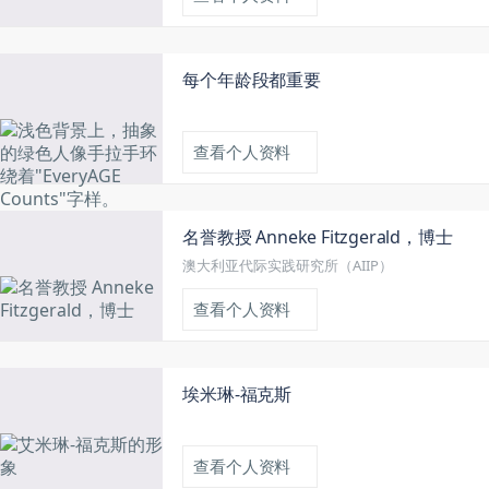
每个年龄段都重要
查看个人资料
名誉教授 Anneke Fitzgerald，博士
澳大利亚代际实践研究所（AIIP）
查看个人资料
埃米琳-福克斯
查看个人资料