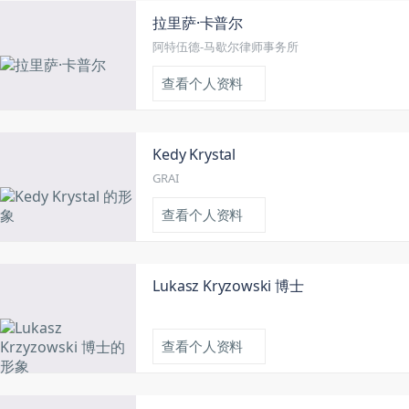
拉里萨·卡普尔
阿特伍德-马歇尔律师事务所
查看个人资料
Kedy Krystal
GRAI
查看个人资料
Lukasz Kryzowski 博士
查看个人资料