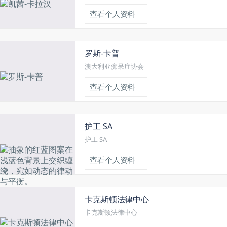
查看个人资料
罗斯-卡普
澳大利亚痴呆症协会
查看个人资料
护工 SA
护工 SA
查看个人资料
卡克斯顿法律中心
卡克斯顿法律中心