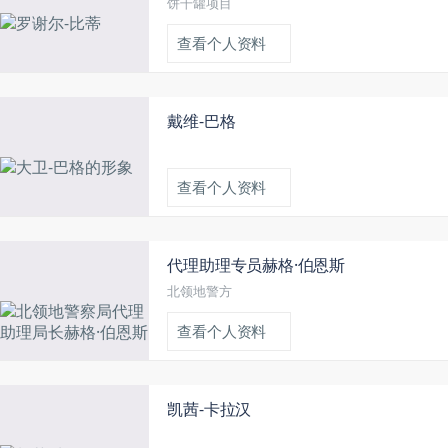
饼干罐项目
查看个人资料
戴维-巴格
查看个人资料
代理助理专员赫格·伯恩斯
北领地警方
查看个人资料
凯茜-卡拉汉