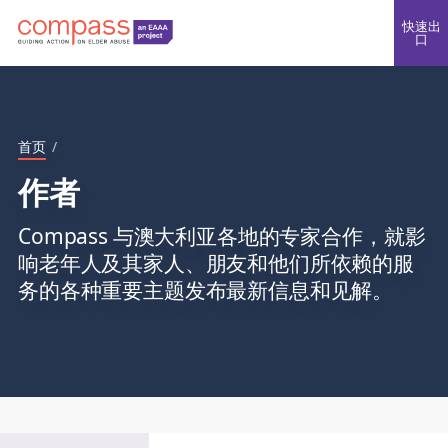
快速出
口
首页
/
作者
Compass 与澳大利亚各地的专家合作，就影
响老年人及其家人、朋友和他们所依赖的服
务的各种重要主题发布最新信息和见解。