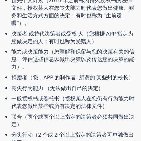
预先个人计划
（2014 年之前称为持久授权书的法律
文件，授权某人在您丧失能力时代表您做出健康、财
务和生活方式方面的决定；有时也称为 "生前遗
嘱"）。
决策者
或
替代决策者
或
受权
人
（您根据 APP 指定为
您做决定的人；有时也称为
受赠人）
能力
或
决策能力
（您理解和保留与您的决策有关的信
息、评估这些信息以做出决策以及传达您的决策的能
力）。
捐赠者
（您，APP 的制作者--所谓的
某些州的
校长）
丧失行为能力
（无法做出自己的决定）
一般授权书
或
委托书
（
授权
某人在您仍有行为能力时
代表您做出某些或所有决定的法律文件）
联合
（两个或两个以上指定的决策者必须共同做出决
定）
分头
行动（2 个或 2 个以上指定的决策者可单独做出