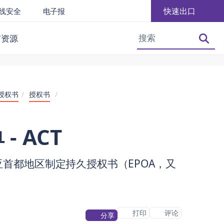
快速出口
线安全
电子报
增大字体
减小字体大小
与资源
授权书
/
授权书
/
 ACT
首都地区制定持久授权书（EPOA，又
打印
评论
分享